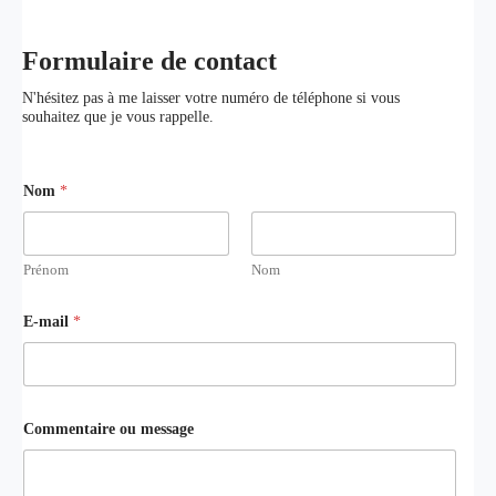
Formulaire de contact
N'hésitez pas à me laisser votre numéro de téléphone si vous
souhaitez que je vous rappelle.
o
Nom
*
u
*
C
o
m
Prénom
Nom
m
m
e
E-mail
*
e
n
s
t
s
a
a
i
g
r
e
e
Commentaire ou message
C
o
m
m