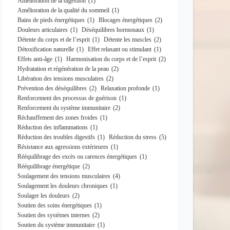
Amélioration de la digestion
(1)
Amélioration de la qualité du sommeil
(1)
Bains de pieds énergétiques
(1)
Blocages énergétiques
(2)
Douleurs articulaires
(1)
Déséquilibres hormonaux
(1)
Détente du corps et de l’esprit
(1)
Détente les muscles
(2)
Détoxification naturelle
(1)
Effet relaxant ou stimulant
(1)
Effets anti-âge
(1)
Harmonisation du corps et de l’esprit
(2)
Hydratation et régénération de la peau
(2)
Libération des tensions musculaires
(2)
Prévention des déséquilibres
(2)
Relaxation profonde
(1)
Renforcement des processus de guérison
(1)
Renforcement du système immunitaire
(2)
Réchauffement des zones froides
(1)
Réduction des inflammations
(1)
Réduction des troubles digestifs
(1)
Réduction du stress
(5)
Résistance aux agressions extérieures
(1)
Rééquilibrage des excès ou carences énergétiques
(1)
Rééquilibrage énergétique
(2)
Soulagement des tensions musculaires
(4)
Soulagement les douleurs chroniques
(1)
Soulager les douleurs
(2)
Soutien des soins énergétiques
(1)
Soutien des systèmes internes
(2)
Soutien du système immunitaire
(1)