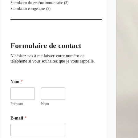
Stimulation du système immunitaire
(3)
Stimulation énergétique
(2)
Formulaire de contact
N'hésitez pas à me laisser votre numéro de
téléphone si vous souhaitez que je vous rappelle.
N
m
Nom
*
o
e
m
s
m
s
e
a
s
g
Prénom
Nom
s
e
a
E
E-mail
*
g
-
e
m
N
a
o
i