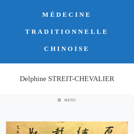
Skip
to
MÉDECINE
content
TRADITIONNELLE
CHINOISE
Delphine STREIT-CHEVALIER
MENU